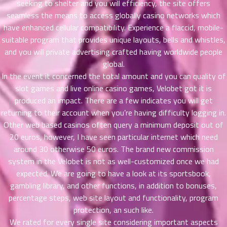
ที่
seeking to shelter and you will efficiency, the site offers
าคม
seamless the means to access globally casino networks which
31
have enhanced cellular compatibility. Experience a flaccid, mobile-
ตอน
6
suitable program that provides unique layouts, bells and whistles,
ที่
and you will private advertising crafted having worldwide people
าคม
global.
32
In the event it concerned the total amount and you can quality of
ตอน
6
slot games and live online casino games, Velobet got it is
ที่
produced an impact. There are a few indicates you will get
าคม
33
returning to their account when you’re having difficulty logging in.
ตอน
6
Other web based casinos often query a minimum deposit out of
ที่
20 euros, however, I have seen particular internet which need
าคม
around 30 otherwise 50 euros. The brand new commission
34
system in the Velobet is not as well-customized once we had
ตอน
6
expected. We are going to have a look at its sportsbook,
ที่
gambling library, and other functions, in addition to bonuses,
าคม
percentage steps, web site layout and functionality, program
35
protection, an such like.
ตอน
6
We rated for every single site considering important aspects
ที่