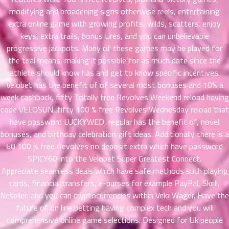
ที่
modifying and broadening signs otherwise reels, entertaining
าคม
extra online game with growing profits, wilds, scatters, enjoy
26
keys, extra trails, bonus tires, and you can unbelievable
ตอน
6
progressive jackpots. Many of these games may be played for
ที่
the trial means, making it possible for as much date since the
าคม
27
athlete should know has and get to know specific incentives.
ตอน
6
Velobet has the benefit of of several most bonuses and 10% a
ที่
week cashback, fifty Totally free Revolves Weekend reload having
าคม
code VELOSUN, fifty 100 % free Revolves Wednesday reload that
28
have password LUCKYWED, regular has the benefit of, novel
ตอน
6
bonuses, and birthday celebration gift ideas. Additionally there is a
ที่
60 100 % free Revolves no deposit extra which have password
าคม
SPICY60 into the Velobet Super Greatest Connect.
29
Appreciate seamless deals which have safe methods such playing
ตอน
6
cards, financial transfers, e-purses for example PayPal, Skrill,
ที่
Neteller, and you can cryptocurrencies within Velo Wager. Have the
าคม
30
future of on line betting having complex tech and you will
ตอน
6
comprehensive online game selections. Designed for Uk people