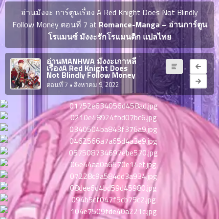
ญี่ปุ่น
ตอน
อ่านมังงะ การ์ตูนเรื่อง A Red Knight Does Not Blindly
ที่
Follow Money ตอนที่ 7 at
Romance-Manga – อ่านการ์ตูน
ายน
โรแมนซ์ มังงะรักโรแมนติก แปลไทย
จบแล้ว
6
ตอน
6
อ่านMANHWA มังงะเกาหลี
ที่
เรื่องA Red Knight Does
มังงะ NTR
Not Blindly Follow Money
ายน
7
ตอนที่ 7
• สิงหาคม 9, 2022
026
ตอน
ที่
บุ๊กมาร์ก
ายน
8
026
ตอน
อ่านมังงะ
ที่
ายน
9
026
ตอน
ที่
ายน
10
026