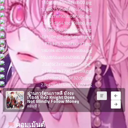
ตอน
ที่
าคม
11
ตอน
6
ที่
าคม
12
ตอน
6
ที่
าคม
13
ตอน
6
ที่
าคม
อ่านการ์ตูนเกาหลี มังงะ
เรื่องA Red Knight Does
14
Not Blindly Follow Money
ตอน
6
ตอนที่ 7
ที่
าคม
15
คอมเม้นต์