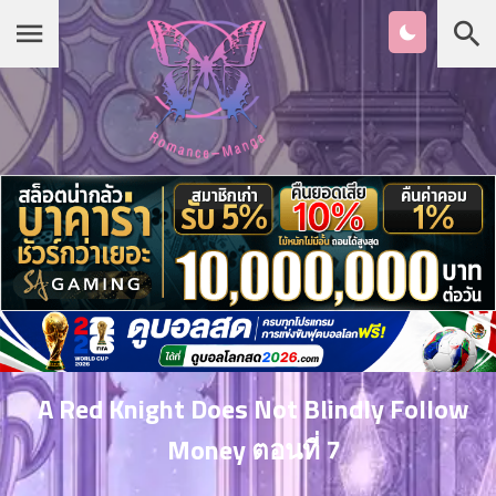
Chapter
List
1
หน้าแรก
ตอน
ที่
ายน
หมวดมังงะ
2
ตอน
ที่
เกาหลี
ายน
3
ตอน
รายชื่อมังงะ Romance
ที่
คม
4
26
A Red Knight Does Not Blindly Follow
ตอน
จีน
Money ตอนที่ 7
ที่
คม
5
26