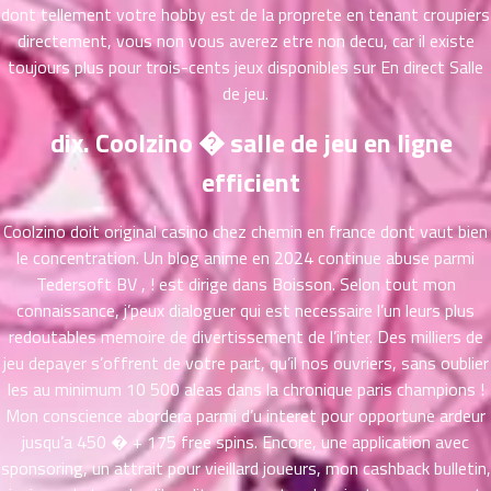
dont tellement votre hobby est de la proprete en tenant croupiers
ที่
directement, vous non vous averez etre non decu, car il existe
าคม
toujours plus pour trois-cents jeux disponibles sur En direct Salle
21
ตอน
de jeu.
6
ที่
dix. Coolzino � salle de jeu en ligne
าคม
22
efficient
ตอน
6
ที่
Coolzino doit original casino chez chemin en france dont vaut bien
าคม
le concentration. Un blog anime en 2024 continue abuse parmi
23
Tedersoft BV , ! est dirige dans Boisson. Selon tout mon
ตอน
6
ที่
connaissance, j’peux dialoguer qui est necessaire l’un leurs plus
าคม
redoutables memoire de divertissement de l’inter. Des milliers de
24
jeu depayer s’offrent de votre part, qu’il nos ouvriers, sans oublier
ตอน
6
les au minimum 10 500 aleas dans la chronique paris champions !
ที่
Mon conscience abordera parmi d’u interet pour opportune ardeur
าคม
jusqu’a 450 � + 175 free spins. Encore, une application avec
25
sponsoring, un attrait pour vieillard joueurs, mon cashback bulletin,
ตอน
6