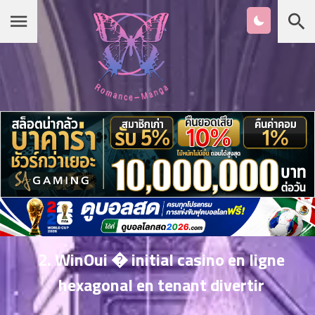
Chapter
List
1
หน้าแรก
ตอน
ที่
ายน
หมวดมังงะ
2
ตอน
ที่
รายชื่อมังงะ Romance
ายน
3
ตอน
เกาหลี
ที่
คม
4
26
2. WinOui � initial casino en ligne
ตอน
จีน
hexagonal en tenant divertir
ที่
คม
5
26