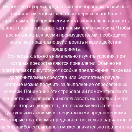
าคม
Многие платформы предлагают новобранцам различные
36
привилегии, чтобы сделать их первые шаги более
ตอน
6
приятными. Эти привилегии могут значительно повысить
ที่
шансы на успех и дать старт новым приключениям. Чтобы
าคม
воспользоваться всеми преимуществами, необходимо
37
знать, как правильно действовать и какие действия
ตอน
6
предпринять.
ที่
Во-первых, важно внимательно изучить условия, при
าคม
38
которых предоставляются привилегии. Обычно на
ตอน
6
платформах присутствуют особые предложения, такие как
ที่
дополнительные средства или бесплатные раунды,
าคม
которые можно получить за выполнение определенных
39
условий. Понимание этих требований поможет избежать
ตอน
6
неприятных сюрпризов и использовать их в полной мере.
ที่
Во-вторых, убедитесь, что ознакомились со всеми
าคม
доступными акциями и специальными предложениями.
40
Некоторые платформы предлагают несколько вариантов, и
ตอน
6
выбор наиболее выгодного может значительно повлиять на
ที่