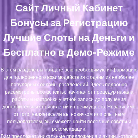
ตอน
Сайт Личный Кабинет
ที่
าคม
Бонусы за Регистрацию
11
ตอน
6
Лучшие Слоты на Деньги и
ที่
าคม
Бесплатно в Демо-Режиме
12
ตอน
6
ที่
В этом разделе вы найдете всю необходимую информацию
าคม
для полноценного взаимодействия с одним из наиболее
13
популярных онлайн-развлечений. Здесь подробно
ตอน
6
ที่
рассмотрены все аспекты, начиная от процедур начала
าคม
работы и настройки учетной записи до получения
14
дополнительных привилегий и преимуществ. Независимо
ตอน
6
от того, являетесь ли вы новичком или опытным
ที่
пользователем, вы сможете найти полезные советы и
าคม
рекомендации.
15
Вам предложат уникальные предложения и акции, которые