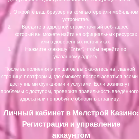
ที่
าคม
Откройте ваш браузер на компьютере или мобильном
26
устройстве.
ตอน
6
Введите в адресной строке точный веб-адрес,
ที่
который вы можете найти на официальных ресурсах
าคม
или в доверенных источниках.
27
Нажмите клавишу “Enter”, чтобы перейти по
ตอน
6
указанному адресу.
ที่
าคม
После выполнения этих шагов вы окажетесь на главной
28
странице платформы, где сможете воспользоваться всеми
ตอน
6
доступными функциями и услугами. Если возникнут
ที่
проблемы с доступом, проверьте правильность введённого
าคม
29
адреса или попробуйте обновить страницу.
ตอน
6
Личный кабинет в Мелстрой Казино:
ที่
าคม
Регистрация и управление
30
ตอน
аккаунтом
6