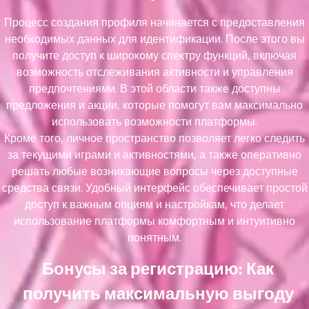
ที่
าคม
Процесс создания профиля начинается с предоставления
31
необходимых данных для идентификации. После этого вы
ตอน
6
получите доступ к широкому спектру функций, включая
ที่
возможность отслеживания активности и управления
าคม
предпочтениями. В этой области также доступны
32
предложения и акции, которые помогут вам максимально
ตอน
6
использовать возможности платформы.
ที่
Кроме того, личное пространство позволяет легко следить
าคม
33
за текущими играми и активностями, а также оперативно
ตอน
6
решать любые возникающие вопросы через доступные
ที่
средства связи. Удобный интерфейс обеспечивает простой
าคม
доступ к важным опциям и настройкам, что делает
34
использование платформы комфортным и интуитивно
ตอน
6
понятным.
ที่
าคม
Бонусы за регистрацию: Как
35
получить максимальную выгоду
ตอน
6
ที่