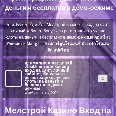
ญี่ปุ่น
ตอน
деньги и бесплатно в демо-режиме
ที่
ายน
จบแล้ว
6
อ่านมังงะ การ์ตูนเรื่อง Мелстрой Казино – вход на сайт,
ตอน
6
личный кабинет, бонусы за регистрацию, лучшие
ที่
слоты на деньги и бесплатно в демо-режиме ตอนที่ at
มังงะ NTR
ายน
Romance-Manga – อ่านการ์ตูนโรแมนซ์ มังงะรักโรแมน
7
026
ติก แปลไทย
ตอน
ที่
บุ๊กมาร์ก
ายน
อ่านMANHWA มังงะเกาหลี
เรื่องМелстрой Казино –
8
026
вход на сайт, личный
ตอน
кабинет, бонусы за
อ่านมังงะ
регистрацию, лучшие
ที่
слоты на деньги и
бесплатно в демо-
ายน
режиме
9
026
ตอนที่
• ตุลาคม 7, 2025
ตอน
ที่
Мелстрой Казино Вход на
ายน
10
026