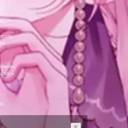
ν;
ρίνιση.
αι.
 εύκολες.
ρομίου.
ες.