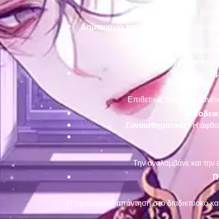
ตอน
6
Δυστυχώς για τα
ที่
าคม
Δημιουργία προσωπικού
: Βρίσκεται 
16
ตอน
6
Δημιουργία 
ที่
Λήψη και εκ
าคม
Τι
17
ตอน
6
ที่
Επιθετικά, δεν κάνει κανέ
าคม
Αποδεικ
18
Συναισθηματικές
: Η άφθο
ตอน
6
ที่
าคม
Την αναλαμβάνε και την 
19
ตอน
6
Π
ที่
าคม
Η προσωρινή απάντηση στο διαδικτυακό καζίνο
20
ตอน
6