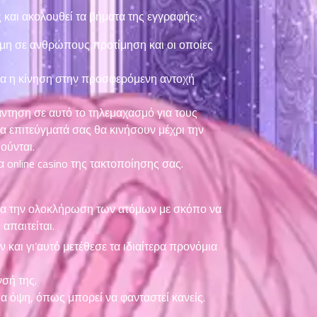
 και ακολουθεί τα βήματα της εγγραφής:
σιμη σε ανθρώπους προτίμηση και οι οποίες
οία η κίνηση στην προσφερόμενη αντοχή
άντηση σε αυτό το τηλεμαχασμό για τους
α επιτεύγματά σας θα κινήσουν μέχρι την
ούνται.
α online casino της τακτοποίησης σας.
ια την ολοκλήρωση των ατόμων με σκόπο να
απαιτείται.
και γι’αυτό μετέθεσε τα ιδιαίτερα προνόμια
νσή της.
τια όψη, όπως μπορεί να φανταστεί κανείς.