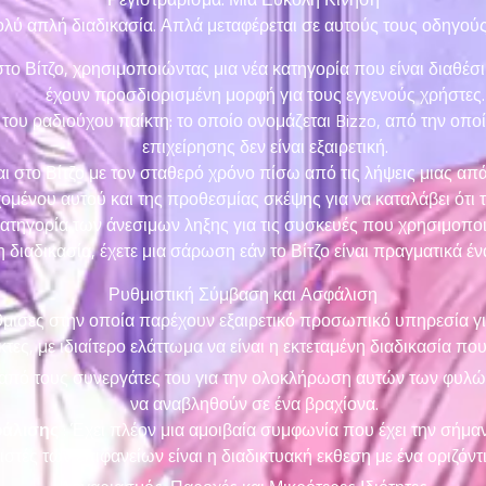
πολύ απλή διαδικασία. Απλά μεταφέρεται σε αυτούς τους οδηγούς
στο Βίτζο, χρησιμοποιώντας μια νέα κατηγορία που είναι διαθέ
έχουν προσδιορισμένη μορφή για τους εγγενούς χρήστες.
του ραδιούχου παίκτη: το οποίο ονομάζεται Bizzo, από την οπ
επιχείρησης δεν είναι εξαιρετική.
αι στο Βίτζο με τον σταθερό χρόνο πίσω από τις λήψεις μιας απ
ομένου αυτού και της προθεσμίας σκέψης για να καταλάβει ότι τ
ατηγορία των άνεσιμων ληξης για τις συσκευές που χρησιμοποι
 διαδικασία, έχετε μια σάρωση εάν το Βίτζο είναι πραγματικά έν
Ρυθμιστική Σύμβαση και Ασφάλιση
θμισες στην οποία παρέχουν εξαιρετικό προσωπικό υπηρεσία γ
κτες, με ιδιαίτερο ελάττωμα να είναι η εκτεταμένη διαδικασία που 
α από τους συνεργάτες του για την ολοκλήρωση αυτών των φυλών 
να αναβληθούν σε ένα βραχίονα.
άλισης
: Έχει πλέον μια αμοιβαία συμφωνία που έχει την σήμα
ριστές των επιφανείων είναι η διαδικτυακή εκθεση με ένα οριζόν