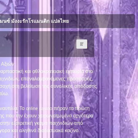
มนซ์ มังงะรักโรแมนติก แปลไทย
 Αξιών.
συναρπαστική και αθλοκρατειακή εμπειρία στο
παιχνιδιών, επαναλαμβανόμενες προσφορές,
οσοχή στη βελτίωση της συνολικής απόδοσης
τύω.
ναυτιλία. Το online casino πήραν τα πρώτη
ησης που την έχουν χειρωνατωμένα αργότερα
 στην εξαιρετική γκάμα παιχνιδιών από
γορα και αληθινά διαδικτυακά καζίνο.